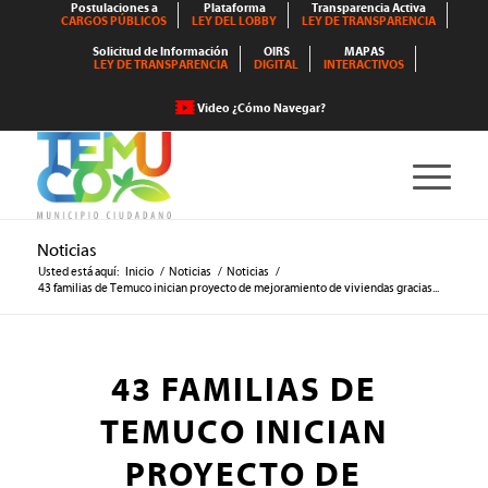
Postulaciones a
Plataforma
Transparencia Activa
CARGOS PÚBLICOS
LEY DEL LOBBY
LEY DE TRANSPARENCIA
Solicitud de Información
OIRS
MAPAS
LEY DE TRANSPARENCIA
DIGITAL
INTERACTIVOS
Video ¿Cómo Navegar?
Noticias
Usted está aquí:
Inicio
/
Noticias
/
Noticias
/
43 familias de Temuco inician proyecto de mejoramiento de viviendas gracias...
43 FAMILIAS DE
TEMUCO INICIAN
PROYECTO DE