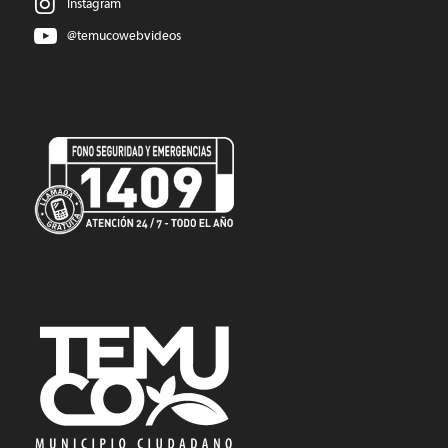
Instagram
@temucowebvideos