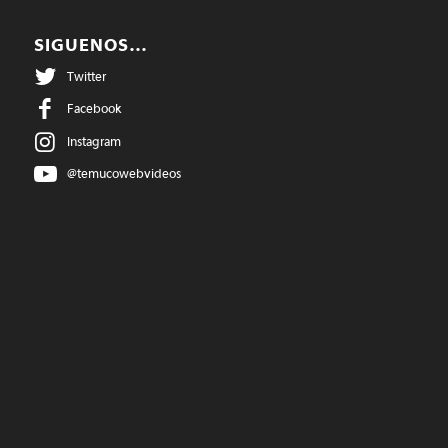
SIGUENOS…
Twitter
Facebook
Instagram
@temucowebvideos