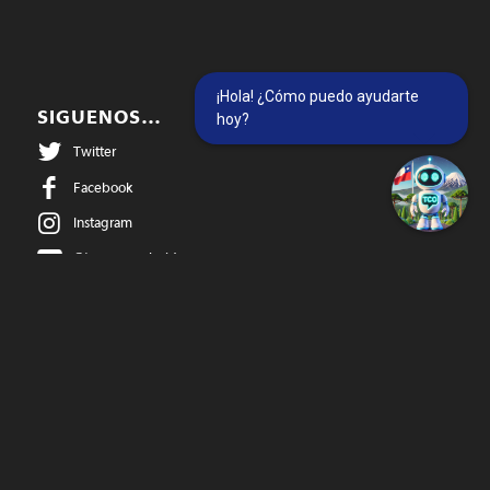
¡Hola! ¿Cómo puedo ayudarte
SIGUENOS…
hoy?
Twitter
Facebook
Instagram
@temucowebvideos