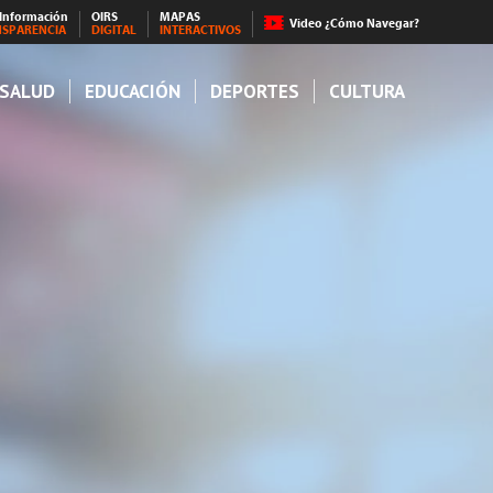
 Información
OIRS
MAPAS
Video ¿Cómo Navegar?
NSPARENCIA
DIGITAL
INTERACTIVOS
SALUD
EDUCACIÓN
DEPORTES
CULTURA