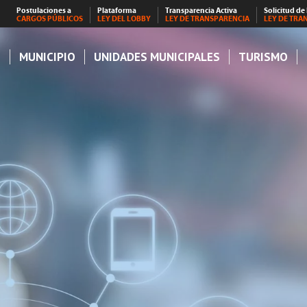
Postulaciones a
Plataforma
Transparencia Activa
Solicitud de
CARGOS PÚBLICOS
LEY DEL LOBBY
LEY DE TRANSPARENCIA
LEY DE TRA
S
MUNICIPIO
UNIDADES MUNICIPALES
TURISMO