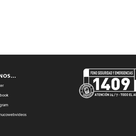
ENOS…
ter
book
agram
mucowebvideos