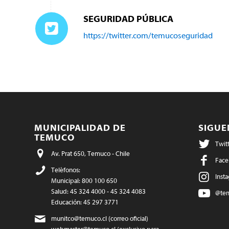
SEGURIDAD PÚBLICA
https://twitter.com/temucoseguridad
MUNICIPALIDAD DE
SIGU
TEMUCO
Twit
Av. Prat 650, Temuco - Chile
Face
Teléfonos:
Inst
Municipal: 800 100 650
Salud: 45 324 4000 - 45 324 4083
@te
Educación: 45 297 3771
munitco@temuco.cl
(correo oficial)