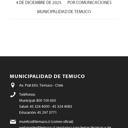
/
4 DE DICIEMBRE DE 2025
POR
COMUNICACIONES
MUNICIPALIDAD DE TEMUCO
MUNICIPALIDAD DE TEMUCO
Av. Prat 650, Temuco - Chile
Teléfonos:
Municipal: 800 100 650
Salud: 45 324 4000 - 45 324 4083
Educación: 45 297 3771
munitco@temuco.cl
(correo oficial)
webmaster@temuco.cl
(exclusivo para temas técnicos y de