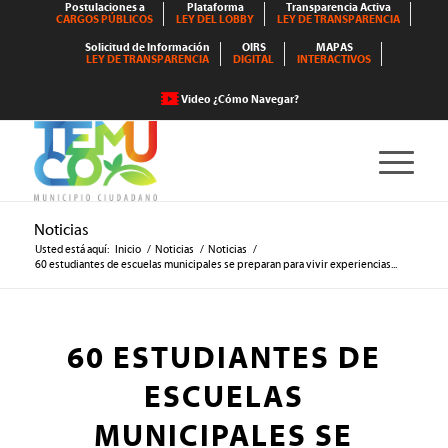
Postulaciones a
Plataforma
Transparencia Activa
CARGOS PÚBLICOS
LEY DEL LOBBY
LEY DE TRANSPARENCIA
Solicitud de Información
OIRS
MAPAS
LEY DE TRANSPARENCIA
DIGITAL
INTERACTIVOS
Video ¿Cómo Navegar?
Noticias
Usted está aquí:
Inicio
/
Noticias
/
Noticias
/
60 estudiantes de escuelas municipales se preparan para vivir experiencias...
60 ESTUDIANTES DE
ESCUELAS
MUNICIPALES SE