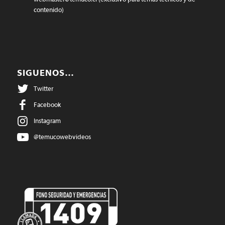
contenido)
SIGUENOS…
Twitter
Facebook
Instagram
@temucowebvideos