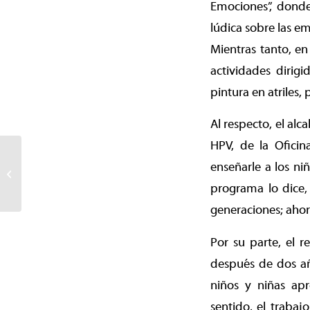
Emociones”, donde
lúdica sobre las e
Mientras tanto, en
actividades dirigi
pintura en atriles,
Al respecto, el al
HPV, de la Oficin
Municipio construye
enseñarle a los ni
cinco plazas inclusivas
programa lo dice, 
infantiles en Temuco
generaciones; ahor
Por su parte, el 
después de dos año
niños y niñas ap
sentido, el trabaj