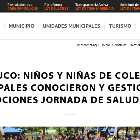
Postulaciones a
Plataforma
Transparencia Activa
Solicitud de
CARGOS PÚBLICOS
LEY DEL LOBBY
LEY DE TRANSPARENCIA
LEY DE TRA
S
MUNICIPIO
UNIDADES MUNICIPALES
TURISMO
Usted está aquí:
Inicio
/
Noticias
/
Notic
CO: NIÑOS Y NIÑAS DE COL
PALES CONOCIERON Y GEST
OCIONES JORNADA DE SALUD