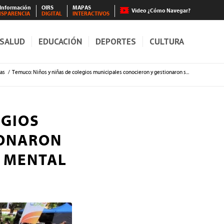
 Información
OIRS
MAPAS
Video ¿Cómo Navegar?
NSPARENCIA
DIGITAL
INTERACTIVOS
SALUD
EDUCACIÓN
DEPORTES
CULTURA
ias
/
Temuco: Niños y niñas de colegios municipales conocieron y gestionaron s...
EGIOS
IONARON
 MENTAL