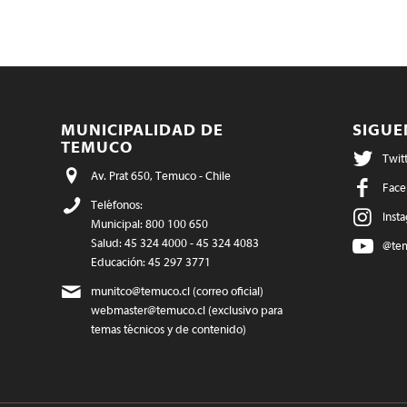
MUNICIPALIDAD DE
SIGU
TEMUCO
Twit
Av. Prat 650, Temuco - Chile
Face
Teléfonos:
Inst
Municipal: 800 100 650
Salud: 45 324 4000 - 45 324 4083
@te
Educación: 45 297 3771
munitco@temuco.cl
(correo oficial)
webmaster@temuco.cl
(exclusivo para
temas técnicos y de contenido)