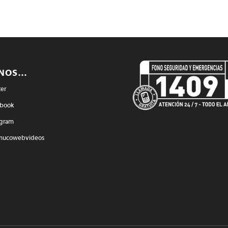
ENOS…
ter
book
agram
mucowebvideos