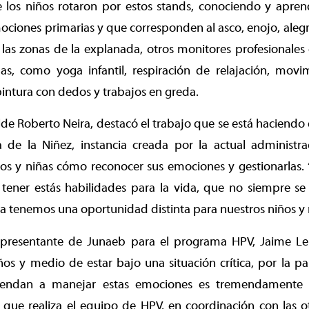
 los niños rotaron por estos stands, conociendo y apr
mociones primarias y que corresponden al asco, enojo, alegrí
 las zonas de la explanada, otros monitores profesionales 
das, como yoga infantil, respiración de relajación, movi
 pintura con dedos y trabajos en greda.
calde Roberto Neira, destacó el trabajo que se está haciend
a de la Niñez, instancia creada por la actual administr
ños y niñas cómo reconocer sus emociones y gestionarlas.
tener estás habilidades para la vida, que no siempre se 
a tenemos una oportunidad distinta para nuestros niños y n
representante de Junaeb para el programa HPV, Jaime L
s y medio de estar bajo una situación crítica, por la pa
rendan a manejar estas emociones es tremendamente v
o que realiza el equipo de HPV, en coordinación con las ot