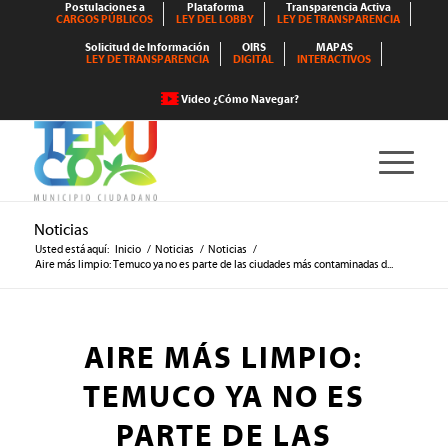
Postulaciones a
Plataforma
Transparencia Activa
CARGOS PÚBLICOS
LEY DEL LOBBY
LEY DE TRANSPARENCIA
Solicitud de Información
OIRS
MAPAS
LEY DE TRANSPARENCIA
DIGITAL
INTERACTIVOS
Video ¿Cómo Navegar?
Noticias
Usted está aquí:
Inicio
/
Noticias
/
Noticias
/
Aire más limpio: Temuco ya no es parte de las ciudades más contaminadas d...
AIRE MÁS LIMPIO:
TEMUCO YA NO ES
PARTE DE LAS