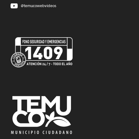
@temucowebvideos