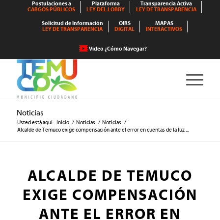
Postulaciones a
Plataforma
Transparencia Activa
CARGOS PÚBLICOS
LEY DEL LOBBY
LEY DE TRANSPARENCIA
Solicitud de Información
OIRS
MAPAS
LEY DE TRANSPARENCIA
DIGITAL
INTERACTIVOS
Video ¿Cómo Navegar?
Noticias
Usted está aquí:
Inicio
/
Noticias
/
Noticias
/
Alcalde de Temuco exige compensación ante el error en cuentas de la luz ...
ALCALDE DE TEMUCO
EXIGE COMPENSACIÓN
ANTE EL ERROR EN