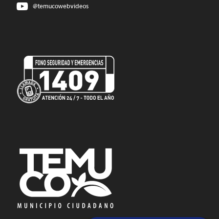
@temucowebvideos