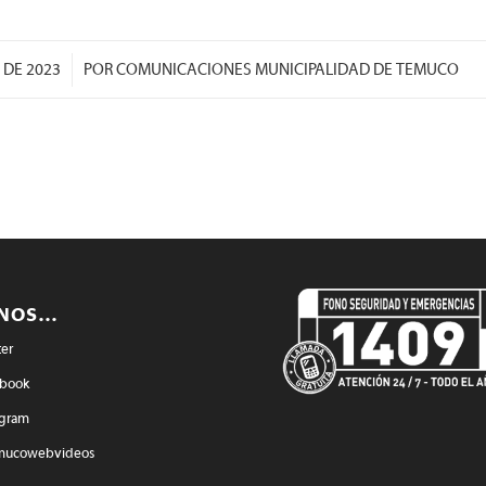
/
 DE 2023
POR
COMUNICACIONES MUNICIPALIDAD DE TEMUCO
ENOS…
ter
book
agram
mucowebvideos