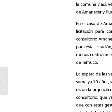
la comuna y así, v
de Amanecer y Pue
En el caso de Aman
licitación para c
consultorio Amanec
para esta licitació
menos cuatro meses
de Temuco.
La espera de las v
Estudiantes municipales
de Temuco fueron
suma ya 10 años, s
beneficiados con entrega
razón la urgencia 
de comput...
consultorio, que y
que con estas gest