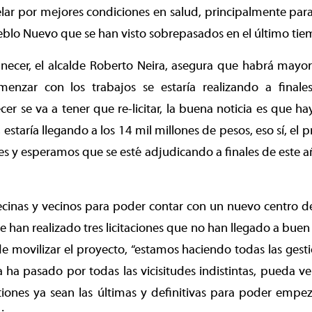
elar por mejores condiciones en salud, principalmente par
blo Nuevo que se han visto sobrepasados en el último tie
ecer, el alcalde Roberto Neira, asegura que habrá mayor 
omenzar con los trabajos se estaría realizando a finale
er se va a tener que re-licitar, la buena noticia es que h
n, estaría llegando a los 14 mil millones de pesos, eso sí, el
 y esperamos que se esté adjudicando a finales de este añ
ecinas y vecinos para poder contar con un nuevo centro de
e han realizado tres licitaciones que no han llegado a buen 
de movilizar el proyecto, “estamos haciendo todas las gest
a ha pasado por todas las vicisitudes indistintas, pueda ve
iones ya sean las últimas y definitivas para poder empeza