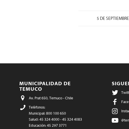
5 DE SEPTIEMBRE
MUNICIPALIDAD DE
SIGU
TEMUCO
Twit
Av. Prat 650, Temuco - Chile
Face
Teléfonos:
Inst
Municipal: 800 100 650
Salud: 45 324 4000 - 45 324 4083
@te
Educación: 45 297 3771