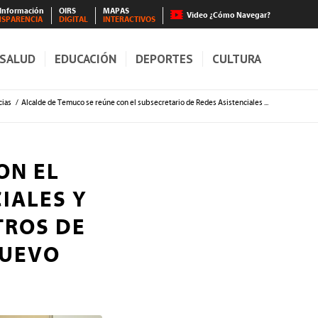
 Información
OIRS
MAPAS
Video ¿Cómo Navegar?
NSPARENCIA
DIGITAL
INTERACTIVOS
SALUD
EDUCACIÓN
DEPORTES
CULTURA
cias
/
Alcalde de Temuco se reúne con el subsecretario de Redes Asistenciales ...
ON EL
IALES Y
TROS DE
NUEVO