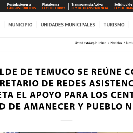
Postulaciones a
Plataforma
Transparencia Activa
Solicitud de
CARGOS PÚBLICOS
LEY DEL LOBBY
LEY DE TRANSPARENCIA
LEY DE TRA
S
MUNICIPIO
UNIDADES MUNICIPALES
TURISMO
Usted está aquí:
Inicio
/
Noticias
/
Noti
LDE DE TEMUCO SE REÚNE C
RETARIO DE REDES ASISTENC
TA EL APOYO PARA LOS CEN
D DE AMANECER Y PUEBLO 