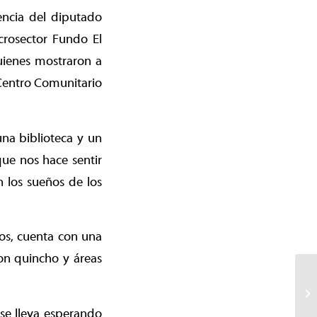
encia del diputado
crosector Fundo El
uienes mostraron a
 Centro Comunitario
una biblioteca y un
que nos hace sentir
 los sueños de los
os, cuenta con una
on quincho y áreas
 se lleva esperando