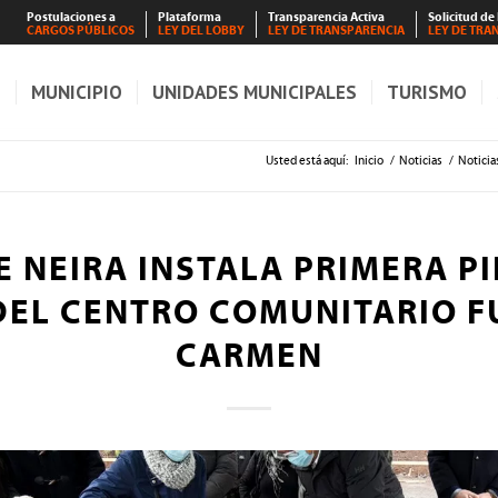
Postulaciones a
Plataforma
Transparencia Activa
Solicitud de
CARGOS PÚBLICOS
LEY DEL LOBBY
LEY DE TRANSPARENCIA
LEY DE TRA
S
MUNICIPIO
UNIDADES MUNICIPALES
TURISMO
Usted está aquí:
Inicio
/
Noticias
/
Noticia
 NEIRA INSTALA PRIMERA P
DEL CENTRO COMUNITARIO F
CARMEN