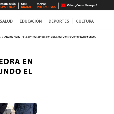
 Información
OIRS
MAPAS
Video ¿Cómo Navegar?
NSPARENCIA
DIGITAL
INTERACTIVOS
SALUD
EDUCACIÓN
DEPORTES
CULTURA
s
/
Alcalde Neira instala Primera Piedra en obras del Centro Comunitario Fundo...
IEDRA EN
UNDO EL