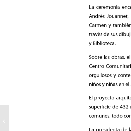
La ceremonia enca
Andrés Jouannet, 
Carmen y también,
través de sus dibu
y Biblioteca.
Sobre las obras, e
Centro Comunitario
orgullosos y conte
niños y niñas en el s
El proyecto arquit
superficie de 432 
Concejo Municipal de
comunes, todo con 
Temuco aprobó fondos
para construcción de
La presidenta de l
parque de ...