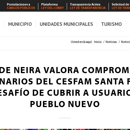
Postulaciones a
Plataforma
Transparencia Activa
Solicitud de
CARGOS PÚBLICOS
LEY DEL LOBBY
LEY DE TRANSPARENCIA
LEY DE TRA
S
MUNICIPIO
UNIDADES MUNICIPALES
TURISMO
Usted está aquí:
Inicio
/
Noticias
/
Notici
DE NEIRA VALORA COMPROM
NARIOS DEL CESFAM SANTA 
ESAFÍO DE CUBRIR A USUARI
PUEBLO NUEVO