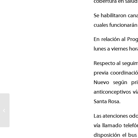
cobertura en salud
Se habilitaron ca
cuales funcionarán
En relación al Pro
lunes a viernes ho
Respecto al seguim
previa coordinació
Nuevo según prio
anticonceptivos v
Santa Rosa.
Municipio lanza
programa que
beneficiará a miles de
Las atenciones odo
familias que viven en
vía llamado telefó
los...
disposición el bu