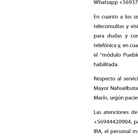
Whatsapp +56937
En cuanto a los se
teleconsultas y vi
para dudas y con
telefónica y, en c
el “módulo Pueblo
habilitada.
Respecto al servic
Mayor Nahuelbuta; 
Marín, según pacie
Las atenciones de
+56944420904, para
IRA, el personal m