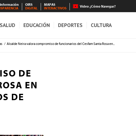
 Información
OIRS
MAPAS
Video ¿Cómo Navegar?
NSPARENCIA
DIGITAL
INTERACTIVOS
SALUD
EDUCACIÓN
DEPORTES
CULTURA
as
/
Alcalde Neira valora compromiso de funcionarios del Cesfam Santa Rosa en...
ISO DE
ROSA EN
OS DE