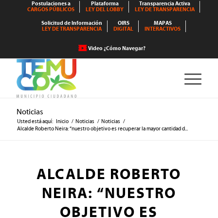
Postulaciones a
Plataforma
Transparencia Activa
CARGOS PÚBLICOS
LEY DEL LOBBY
LEY DE TRANSPARENCIA
Solicitud de Información
OIRS
MAPAS
LEY DE TRANSPARENCIA
DIGITAL
INTERACTIVOS
Video ¿Cómo Navegar?
Noticias
Usted está aquí:
Inicio
/
Noticias
/
Noticias
/
Alcalde Roberto Neira: “nuestro objetivo es recuperar la mayor cantidad d...
ALCALDE ROBERTO
NEIRA: “NUESTRO
OBJETIVO ES