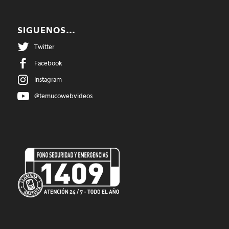
SIGUENOS…
Twitter
Facebook
Instagram
@temucowebvideos