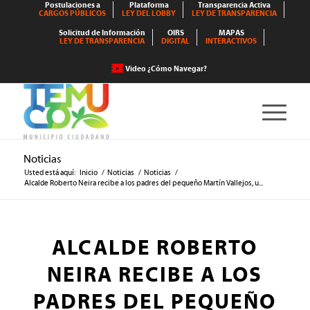
Postulaciones a
Plataforma
Transparencia Activa
CARGOS PÚBLICOS
LEY DEL LOBBY
LEY DE TRANSPARENCIA
Solicitud de Información
OIRS
MAPAS
LEY DE TRANSPARENCIA
DIGITAL
INTERACTIVOS
Video ¿Cómo Navegar?
Noticias
Usted está aquí:
Inicio
/
Noticias
/
Noticias
/
Alcalde Roberto Neira recibe a los padres del pequeño Martín Vallejos, u...
ALCALDE ROBERTO
NEIRA RECIBE A LOS
PADRES DEL PEQUEÑO