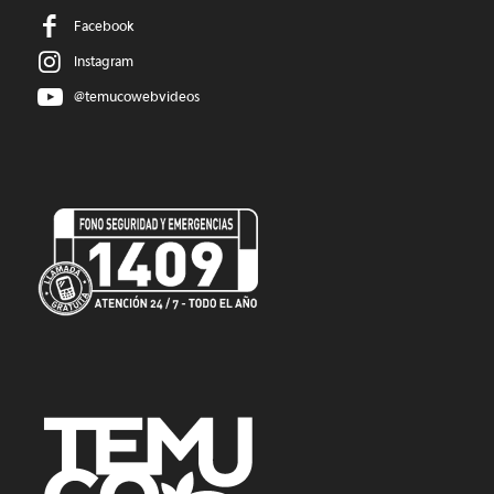
Facebook
Instagram
@temucowebvideos