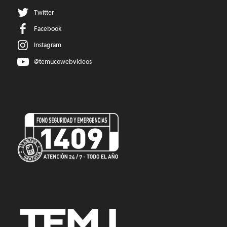
Twitter
Facebook
Instagram
@temucowebvideos