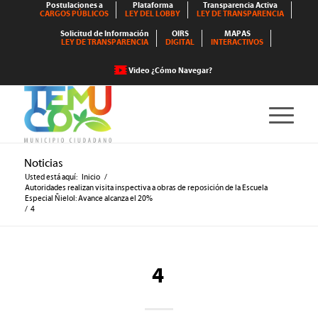
Postulaciones a
Plataforma
Transparencia Activa
CARGOS PÚBLICOS
LEY DEL LOBBY
LEY DE TRANSPARENCIA
Solicitud de Información
OIRS
MAPAS
LEY DE TRANSPARENCIA
DIGITAL
INTERACTIVOS
Video ¿Cómo Navegar?
Noticias
Usted está aquí:
Inicio
/
Autoridades realizan visita inspectiva a obras de reposición de la Escuela
Especial Ñielol: Avance alcanza el 20%
/
4
4