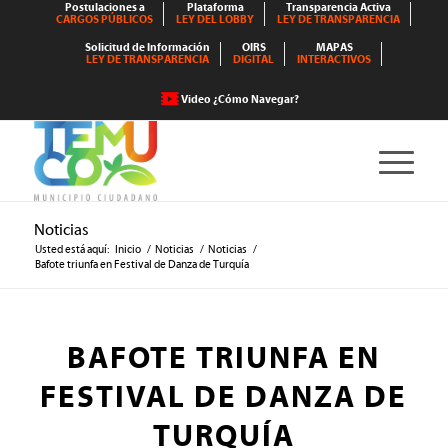
Postulaciones a
Plataforma
Transparencia Activa
CARGOS PÚBLICOS
LEY DEL LOBBY
LEY DE TRANSPARENCIA
Solicitud de Información
OIRS
MAPAS
LEY DE TRANSPARENCIA
DIGITAL
INTERACTIVOS
Video ¿Cómo Navegar?
Noticias
Usted está aquí:
Inicio
/
Noticias
/
Noticias
/
Bafote triunfa en Festival de Danza de Turquía
BAFOTE TRIUNFA EN
FESTIVAL DE DANZA DE
TURQUÍA