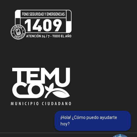
¡Hola! ¿Cómo puedo ayudarte
hoy?