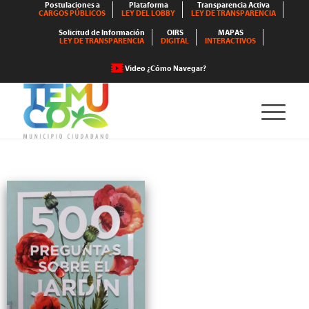
Postulaciones a
Plataforma
Transparencia Activa
CARGOS PÚBLICOS
LEY DEL LOBBY
LEY DE TRANSPARENCIA
Solicitud de Información
OIRS
MAPAS
LEY DE TRANSPARENCIA
DIGITAL
INTERACTIVOS
Video ¿Cómo Navegar?