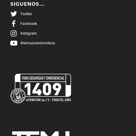
SIGUENOS…
Twitter
Facebook
Instagram
@temucowebvideos