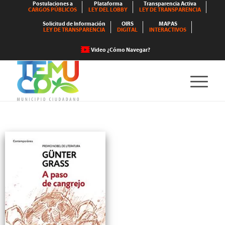
Postulaciones a
Plataforma
Transparencia Activa
CARGOS PÚBLICOS
LEY DEL LOBBY
LEY DE TRANSPARENCIA
Solicitud de Información
OIRS
MAPAS
LEY DE TRANSPARENCIA
DIGITAL
INTERACTIVOS
Video ¿Cómo Navegar?