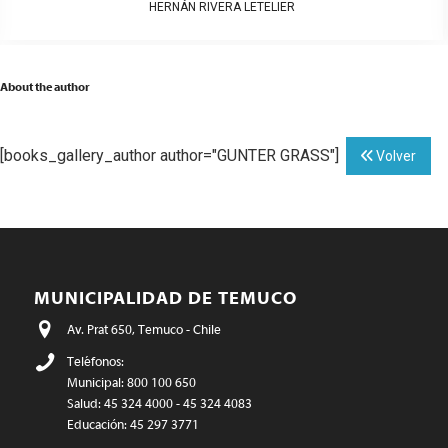
HERNÁN RIVERA LETELIER
About the author
[books_gallery_author author="GUNTER GRASS"]
Volver
MUNICIPALIDAD DE TEMUCO
Av. Prat 650, Temuco - Chile
Teléfonos:
Municipal: 800 100 650
Salud: 45 324 4000 - 45 324 4083
Educación: 45 297 3771