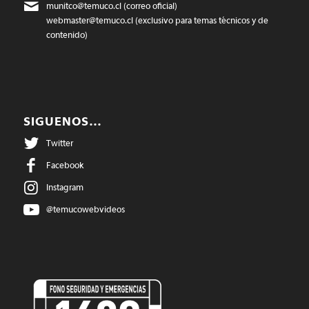
munitco@temuco.cl
(correo oficial)
webmaster@temuco.cl
(exclusivo para temas técnicos y de
contenido)
SIGUENOS…
Twitter
Facebook
Instagram
@temucowebvideos