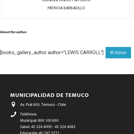
Literatura Infantil
Plan Lector
PATRICIA BARBADILLO
About the author
[books_gallery_author author="LEWIS CARROLL"]
Volver
MUNICIPALIDAD DE TEMUCO
Av. Prat 650, Temuco - Chile
Teléfonos:
Municipal: 800 100 650
Salud: 45 324 4000 - 45 324 4083
Educación: 45 297 3771