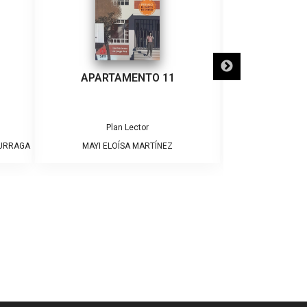
APARTAMENTO 11
¡ADIÓS
Plan Lector
Pla
DURRAGA
MAYI ELOÍSA MARTÍNEZ
JAME