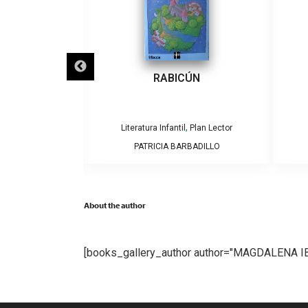
ECLIPSES
RABICÚN
,
,
Plan Lector
Literatura Infantil
Plan Lector
AMOS Y CAROLINA
PATRICIA BARBADILLO
GA
About the author
[books_gallery_author author="MAGDALENA 