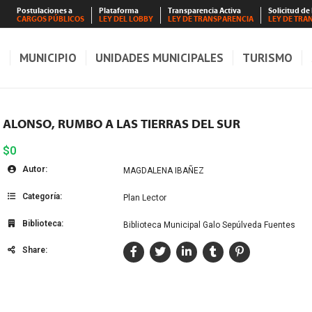
Postulaciones a
Plataforma
Transparencia Activa
Solicitud de
CARGOS PÚBLICOS
LEY DEL LOBBY
LEY DE TRANSPARENCIA
LEY DE TRA
S
MUNICIPIO
UNIDADES MUNICIPALES
TURISMO
ALONSO, RUMBO A LAS TIERRAS DEL SUR
$0
Autor:
MAGDALENA IBAÑEZ
Categoría:
Plan Lector
Biblioteca:
Biblioteca Municipal Galo Sepúlveda Fuentes
Share: