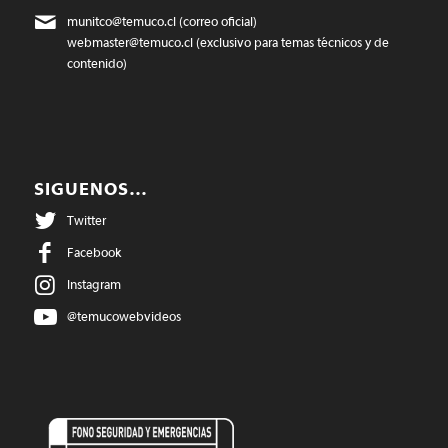
munitco@temuco.cl
(correo oficial)
webmaster@temuco.cl
(exclusivo para temas técnicos y de
contenido)
SIGUENOS…
Twitter
Facebook
Instagram
@temucowebvideos