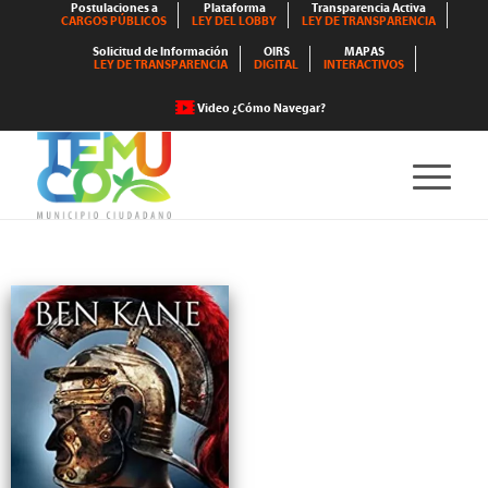
Postulaciones a
Plataforma
Transparencia Activa
CARGOS PÚBLICOS
LEY DEL LOBBY
LEY DE TRANSPARENCIA
Solicitud de Información
OIRS
MAPAS
LEY DE TRANSPARENCIA
DIGITAL
INTERACTIVOS
Video ¿Cómo Navegar?