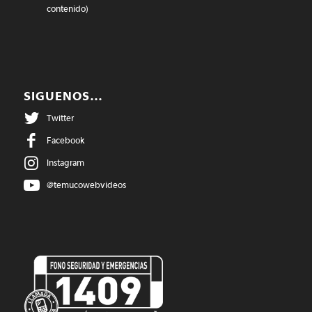
contenido)
SIGUENOS…
Twitter
Facebook
Instagram
@temucowebvideos