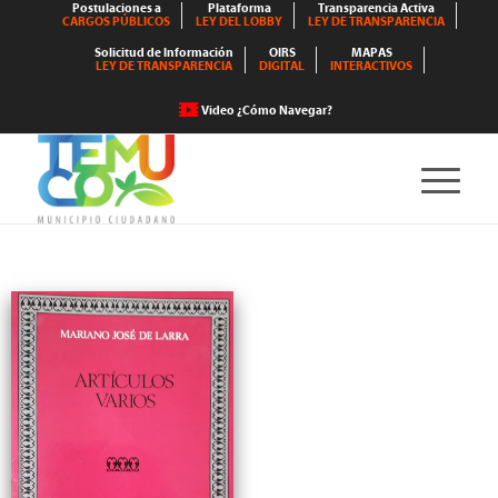
Postulaciones a
Plataforma
Transparencia Activa
CARGOS PÚBLICOS
LEY DEL LOBBY
LEY DE TRANSPARENCIA
Solicitud de Información
OIRS
MAPAS
LEY DE TRANSPARENCIA
DIGITAL
INTERACTIVOS
Video ¿Cómo Navegar?