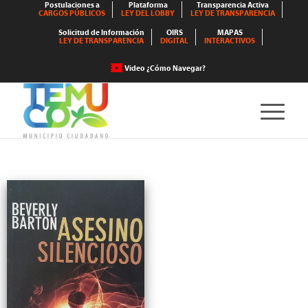
Postulaciones a
Plataforma
Transparencia Activa
CARGOS PÚBLICOS
LEY DEL LOBBY
LEY DE TRANSPARENCIA
Solicitud de Información
OIRS
MAPAS
LEY DE TRANSPARENCIA
DIGITAL
INTERACTIVOS
Video ¿Cómo Navegar?