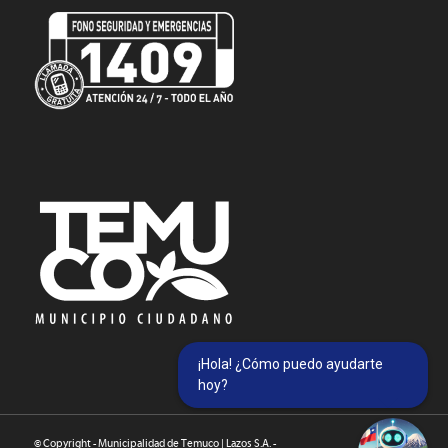
¡Hola! ¿Cómo puedo ayudarte
hoy?
© Copyright - Municipalidad de Temuco | Lazos S.A. -