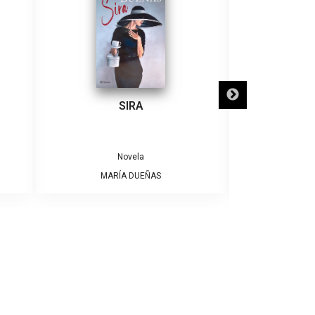
SIRA
SÓLO NECE
Novela
MARÍA DUEÑAS
ALBE