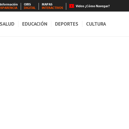
 Información
OIRS
MAPAS
Video ¿Cómo Navegar?
NSPARENCIA
DIGITAL
INTERACTIVOS
SALUD
EDUCACIÓN
DEPORTES
CULTURA