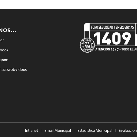
ENOS…
ter
book
agram
mucowebvideos
Intranet
Email Municipal
Estadística Municipal
Evaluación