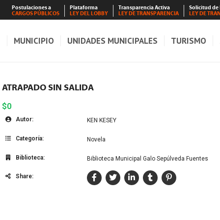
Postulaciones a
Plataforma
Transparencia Activa
Solicitud de
CARGOS PÚBLICOS
LEY DEL LOBBY
LEY DE TRANSPARENCIA
LEY DE TRA
S
MUNICIPIO
UNIDADES MUNICIPALES
TURISMO
ATRAPADO SIN SALIDA
$0
Autor:
KEN KESEY
Categoría:
Novela
Biblioteca:
Biblioteca Municipal Galo Sepúlveda Fuentes
Share: