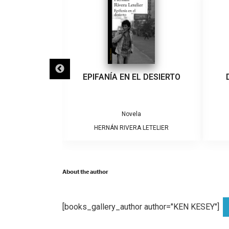
IGRA
EPIFANÍA EN EL DESIERTO
a
Novela
ARRERA
HERNÁN RIVERA LETELIER
About the author
[books_gallery_author author="KEN KESEY"]