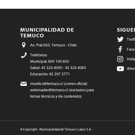
MUNICIPALIDAD DE
SIGU
TEMUCO
Twit
Av. Prat 650, Temuco - Chile
Face
Teléfonos:
Inst
Municipal: 800 100 650
Salud: 45 324 4000 - 45 324 4083
@te
Educación: 45 297 3771
munitco@temuco.cl
(correo oficial)
webmaster@temuco.cl
(exclusivo para
temas técnicos y de contenido)
© Copyright - Municipalidad de Temuco | Lazos S.A. -