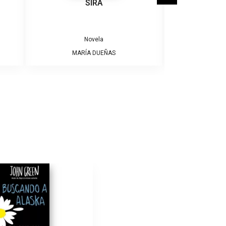
SIRA
SÓLO NECE
Novela
MARÍA DUEÑAS
ALBE