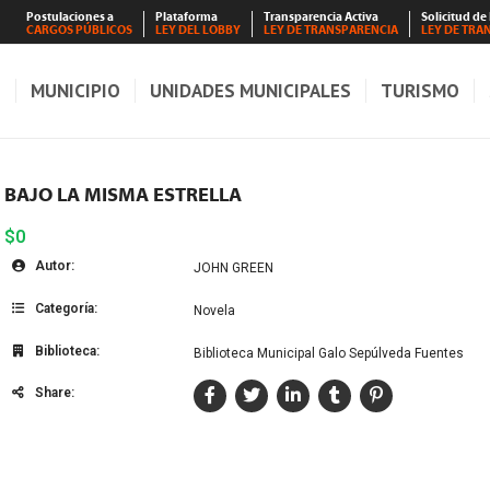
Postulaciones a
Plataforma
Transparencia Activa
Solicitud de
CARGOS PÚBLICOS
LEY DEL LOBBY
LEY DE TRANSPARENCIA
LEY DE TRA
S
MUNICIPIO
UNIDADES MUNICIPALES
TURISMO
BAJO LA MISMA ESTRELLA
$0
Autor:
JOHN GREEN
Categoría:
Novela
Biblioteca:
Biblioteca Municipal Galo Sepúlveda Fuentes
Share: