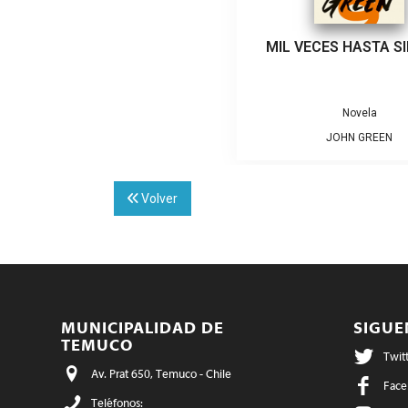
MIL VECES HASTA S
Novela
JOHN GREEN
Volver
MUNICIPALIDAD DE
SIGU
TEMUCO
Twit
Av. Prat 650, Temuco - Chile
Face
Teléfonos: