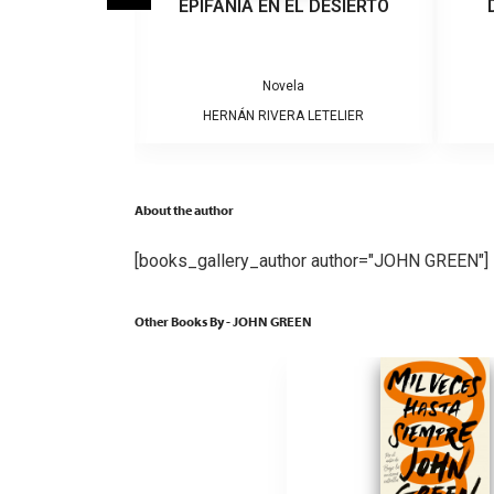
IGRA
EPIFANÍA EN EL DESIERTO
a
Novela
ARRERA
HERNÁN RIVERA LETELIER
About the author
[books_gallery_author author="JOHN GREEN"]
Other Books By - JOHN GREEN