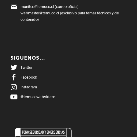
munitco@temuco.cl
(correo oficial)
webmaster@temuco.cl
(exclusivo para temas técnicos y de
contenido)
SIGUENOS…
Twitter
Facebook
Instagram
@temucowebvideos