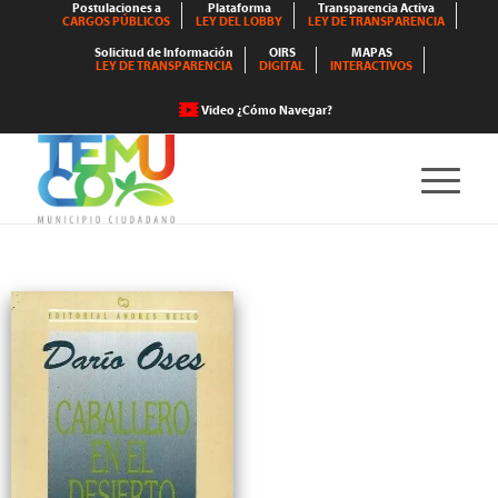
Postulaciones a
Plataforma
Transparencia Activa
CARGOS PÚBLICOS
LEY DEL LOBBY
LEY DE TRANSPARENCIA
Solicitud de Información
OIRS
MAPAS
LEY DE TRANSPARENCIA
DIGITAL
INTERACTIVOS
Video ¿Cómo Navegar?