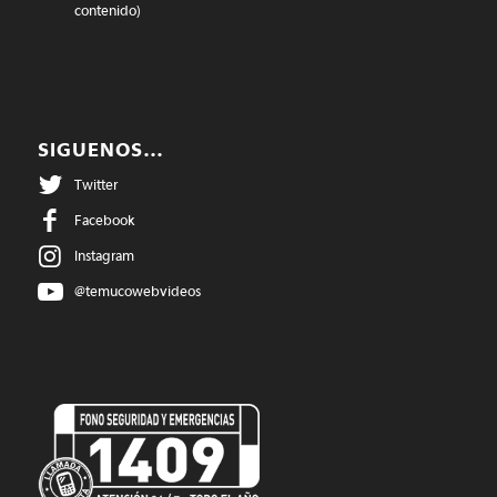
contenido)
SIGUENOS…
Twitter
Facebook
Instagram
@temucowebvideos