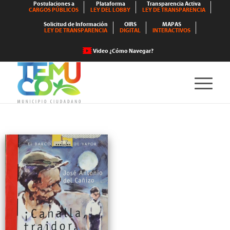
Postulaciones a
Plataforma
Transparencia Activa
CARGOS PÚBLICOS
LEY DEL LOBBY
LEY DE TRANSPARENCIA
Solicitud de Información
OIRS
MAPAS
LEY DE TRANSPARENCIA
DIGITAL
INTERACTIVOS
Video ¿Cómo Navegar?