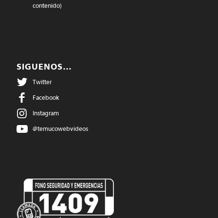
contenido)
SIGUENOS…
Twitter
Facebook
Instagram
@temucowebvideos