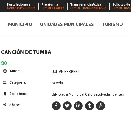
Postulaciones a
Plataforma
Transparencia Activa
Solicitud de
CARGOS PÚBLICOS
LEY DEL LOBBY
LEY DE TRANSPARENCIA
LEY DE TRA
S
MUNICIPIO
UNIDADES MUNICIPALES
TURISMO
CANCIÓN DE TUMBA
$0
Autor:
JULIAN HERBERT
Categoría:
Novela
Biblioteca:
Biblioteca Municipal Galo Sepúlveda Fuentes
Share: