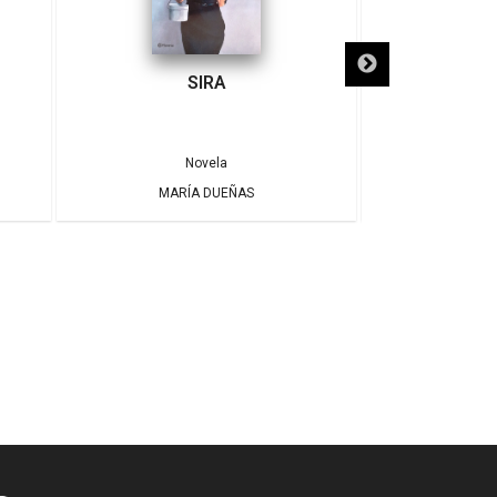
SIRA
SÓLO NECE
Novela
MARÍA DUEÑAS
ALBE