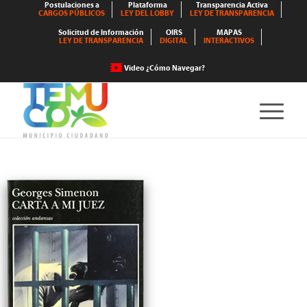
Postulaciones a
Plataforma
Transparencia Activa
CARGOS PÚBLICOS
LEY DEL LOBBY
LEY DE TRANSPARENCIA
Solicitud de Información
OIRS
MAPAS
LEY DE TRANSPARENCIA
DIGITAL
INTERACTIVOS
Video ¿Cómo Navegar?