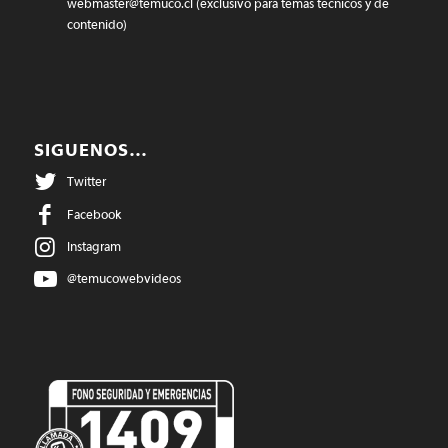
webmaster@temuco.cl
(exclusivo para temas técnicos y de
contenido)
SIGUENOS…
Twitter
Facebook
Instagram
@temucowebvideos