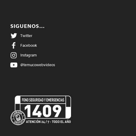
SIGUENOS…
Twitter
Facebook
Instagram
@temucowebvideos