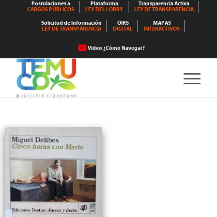
Postulaciones a
Plataforma
Transparencia Activa
CARGOS PÚBLICOS
LEY DEL LOBBY
LEY DE TRANSPARENCIA
Solicitud de Información
OIRS
MAPAS
LEY DE TRANSPARENCIA
DIGITAL
INTERACTIVOS
Video ¿Cómo Navegar?