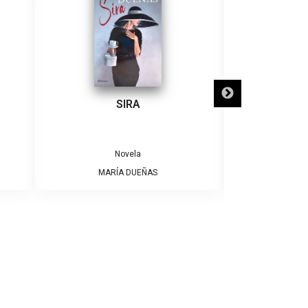
SIRA
SÓLO NECE
Novela
MARÍA DUEÑAS
ALBE