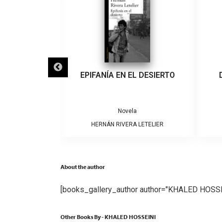
IGRA
EPIFANÍA EN EL DESIERTO
a
Novela
ARRERA
HERNÁN RIVERA LETELIER
About the author
[books_gallery_author author="KHALED HOSSE
Other Books By - KHALED HOSSEINI