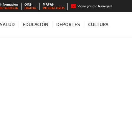
 Información
OIRS
MAPAS
Video ¿Cómo Navegar?
NSPARENCIA
DIGITAL
INTERACTIVOS
SALUD
EDUCACIÓN
DEPORTES
CULTURA