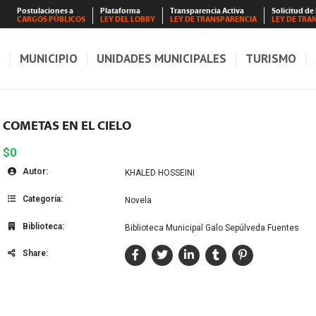
Postulaciones a
Plataforma
Transparencia Activa
Solicitud de
CARGOS PÚBLICOS
LEY DEL LOBBY
LEY DE TRANSPARENCIA
LEY DE TRA
S
MUNICIPIO
UNIDADES MUNICIPALES
TURISMO
COMETAS EN EL CIELO
$0
Autor:
KHALED HOSSEINI
Categoría:
Novela
Biblioteca:
Biblioteca Municipal Galo Sepúlveda Fuentes
Share: