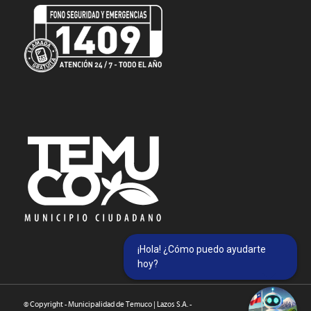
¡Hola! ¿Cómo puedo ayudarte
hoy?
© Copyright - Municipalidad de Temuco | Lazos S.A. -