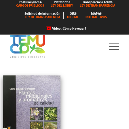
Postulaciones a
Plataforma
Transparencia Activa
CARGOS PÚBLICOS
LEY DEL LOBBY
LEY DE TRANSPARENCIA
Solicitud de Información
OIRS
MAPAS
LEY DE TRANSPARENCIA
DIGITAL
INTERACTIVOS
Video ¿Cómo Navegar?