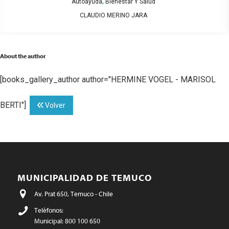
,
Autoayuda
Bienestar Y Salud
CLAUDIO MERINO JARA
About the author
[books_gallery_author author="HERMINE VOGEL - MARISOL
BERTI"]
Volver
MUNICIPALIDAD DE TEMUCO
Av. Prat 650, Temuco - Chile
Teléfonos:
Municipal: 800 100 650