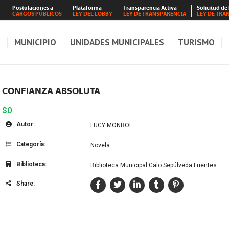
Postulaciones a
Plataforma
Transparencia Activa
Solicitud de
CARGOS PÚBLICOS
LEY DEL LOBBY
LEY DE TRANSPARENCIA
LEY DE TRA
S
MUNICIPIO
UNIDADES MUNICIPALES
TURISMO
CONFIANZA ABSOLUTA
$0
Autor:
LUCY MONROE
Categoría:
Novela
Biblioteca:
Biblioteca Municipal Galo Sepúlveda Fuentes
Share: