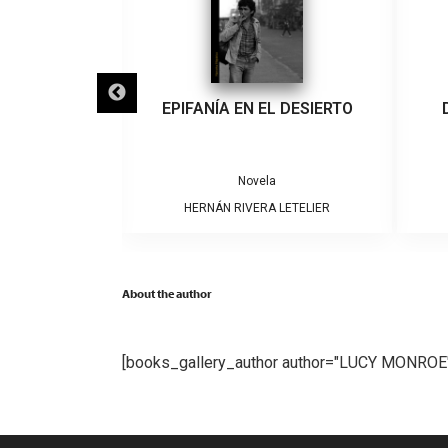
IGRA
EPIFANÍA EN EL DESIERTO
a
Novela
ARRERA
HERNÁN RIVERA LETELIER
About the author
[books_gallery_author author="LUCY MONROE