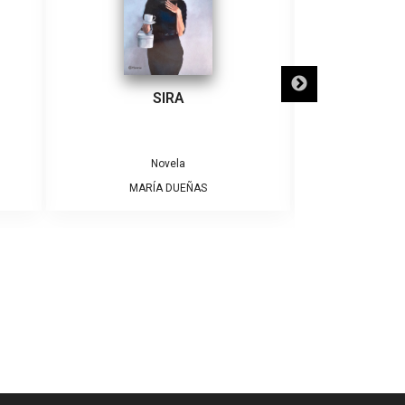
SIRA
SÓLO NECE
Novela
MARÍA DUEÑAS
ALBE