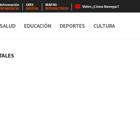
 Información
OIRS
MAPAS
Video ¿Cómo Navegar?
NSPARENCIA
DIGITAL
INTERACTIVOS
SALUD
EDUCACIÓN
DEPORTES
CULTURA
TALES