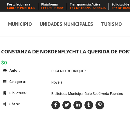
Postulaciones a
Plataforma
Transparencia Activa
Solicitud de
CARGOS PÚBLICOS
LEY DEL LOBBY
LEY DE TRANSPARENCIA
LEY DE TRA
S
MUNICIPIO
UNIDADES MUNICIPALES
TURISMO
CONSTANZA DE NORDENFLYCHT LA QUERIDA DE POR
$0
Autor:
EUGENIO RODRIQUEZ
Categoría:
Novela
Biblioteca:
Biblioteca Municipal Galo Sepúlveda Fuentes
Share: