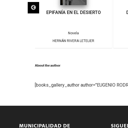
IGRA
EPIFANÍA EN EL DESIERTO
a
Novela
ARRERA
HERNÁN RIVERA LETELIER
About the author
[books_gallery_author author="EUGENIO ROD
MUNICIPALIDAD DE
SIGU