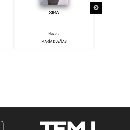
SIRA
SÓLO NECE
Novela
MARÍA DUEÑAS
ALBE