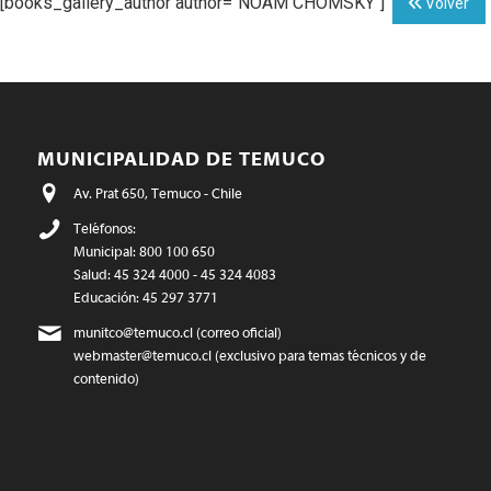
[books_gallery_author author="NOAM CHOMSKY"]
Volver
MUNICIPALIDAD DE TEMUCO
Av. Prat 650, Temuco - Chile
Teléfonos:
Municipal: 800 100 650
Salud: 45 324 4000 - 45 324 4083
Educación: 45 297 3771
munitco@temuco.cl
(correo oficial)
webmaster@temuco.cl
(exclusivo para temas técnicos y de
contenido)