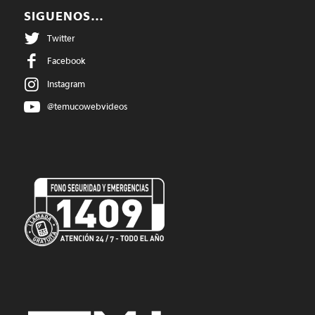
SIGUENOS…
Twitter
Facebook
Instagram
@temucowebvideos