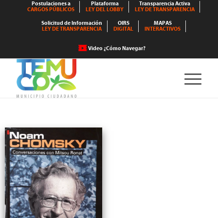
Postulaciones a
Plataforma
Transparencia Activa
CARGOS PÚBLICOS
LEY DEL LOBBY
LEY DE TRANSPARENCIA
Solicitud de Información
OIRS
MAPAS
LEY DE TRANSPARENCIA
DIGITAL
INTERACTIVOS
Video ¿Cómo Navegar?