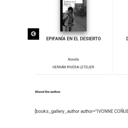
IGRA
EPIFANÍA EN EL DESIERTO
a
Novela
ARRERA
HERNÁN RIVERA LETELIER
About the author
[books_gallery_author author="IVONNE COÑU