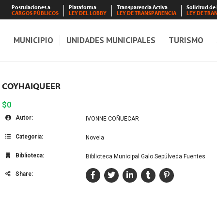
Postulaciones a
Plataforma
Transparencia Activa
Solicitud de
CARGOS PÚBLICOS
LEY DEL LOBBY
LEY DE TRANSPARENCIA
LEY DE TRA
S
MUNICIPIO
UNIDADES MUNICIPALES
TURISMO
COYHAIQUEER
$0
Autor:
IVONNE COÑUECAR
Categoría:
Novela
Biblioteca:
Biblioteca Municipal Galo Sepúlveda Fuentes
Share: