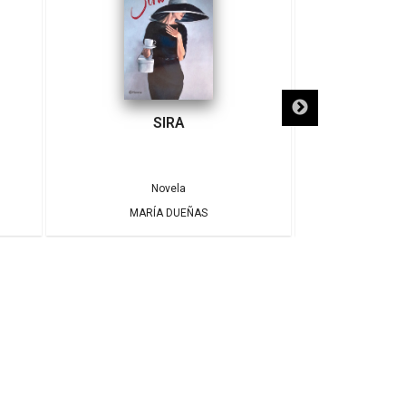
SIRA
SÓLO NECE
Novela
MARÍA DUEÑAS
ALBE