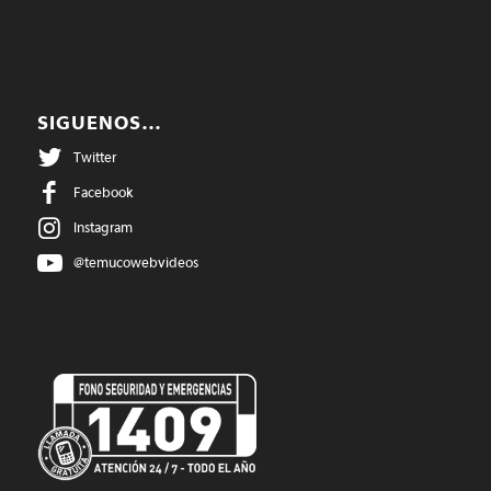
SIGUENOS…
Twitter
Facebook
Instagram
@temucowebvideos