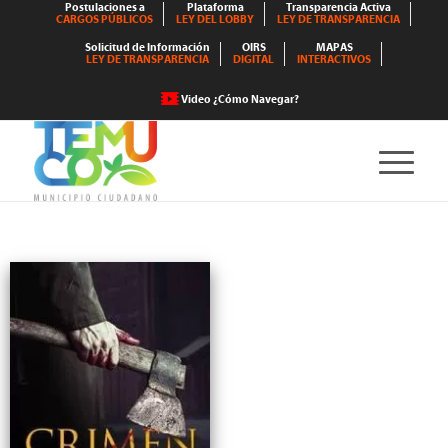
Postulaciones a
Plataforma
Transparencia Activa
CARGOS PÚBLICOS
LEY DEL LOBBY
LEY DE TRANSPARENCIA
Solicitud de Información
OIRS
MAPAS
LEY DE TRANSPARENCIA
DIGITAL
INTERACTIVOS
Video ¿Cómo Navegar?