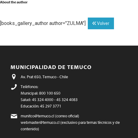
About the author
[books_gallery_author author="ZULMA"]
Volver
MUNICIPALIDAD DE TEMUCO
Av. Prat 650, Temuco - Chile
Teléfonos:
Municipal: 800 100 650
Salud: 45 324 4000 - 45 324 4083
Educación: 45 297 3771
munitco@temuco.cl
(correo oficial)
webmaster@temuco.cl
(exclusivo para temas técnicos y de
contenido)