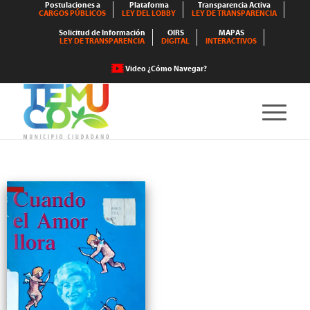
Postulaciones a
Plataforma
Transparencia Activa
CARGOS PÚBLICOS
LEY DEL LOBBY
LEY DE TRANSPARENCIA
Solicitud de Información
OIRS
MAPAS
LEY DE TRANSPARENCIA
DIGITAL
INTERACTIVOS
Video ¿Cómo Navegar?