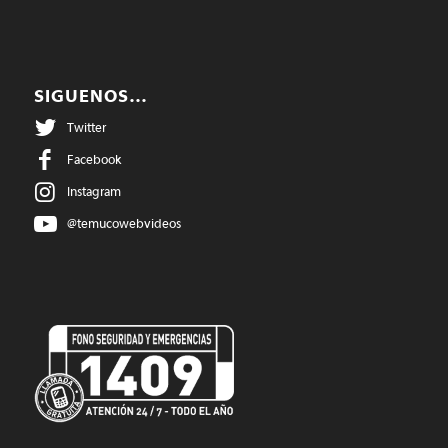
SIGUENOS…
Twitter
Facebook
Instagram
@temucowebvideos