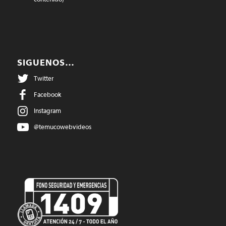
SIGUENOS…
Twitter
Facebook
Instagram
@temucowebvideos