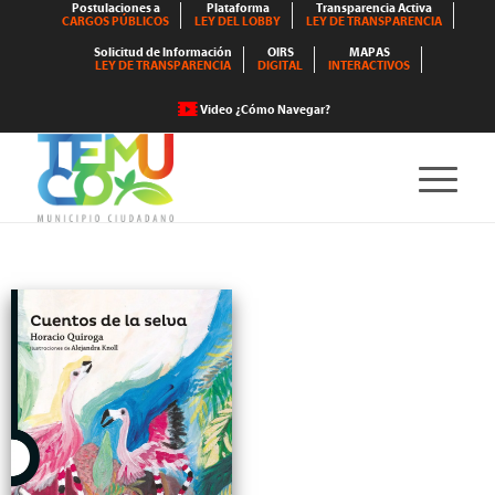
Postulaciones a
Plataforma
Transparencia Activa
CARGOS PÚBLICOS
LEY DEL LOBBY
LEY DE TRANSPARENCIA
Solicitud de Información
OIRS
MAPAS
LEY DE TRANSPARENCIA
DIGITAL
INTERACTIVOS
Video ¿Cómo Navegar?