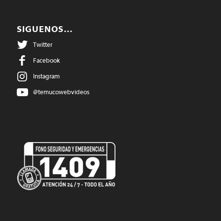
SIGUENOS…
Twitter
Facebook
Instagram
@temucowebvideos