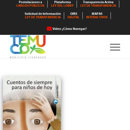
Postulaciones a
Plataforma
Transparencia Activa
CARGOS PÚBLICOS
LEY DEL LOBBY
LEY DE TRANSPARENCIA
Solicitud de Información
OIRS
MAPAS
LEY DE TRANSPARENCIA
DIGITAL
INTERACTIVOS
Video ¿Cómo Navegar?