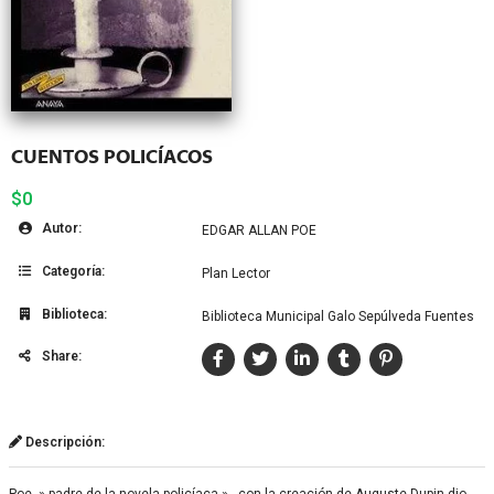
CUENTOS POLICÍACOS
$0
Autor:
EDGAR ALLAN POE
Categoría:
Plan Lector
Biblioteca:
Biblioteca Municipal Galo Sepúlveda Fuentes
Share:
Descripción:
Poe, » padre de la novela policíaca » , con la creación de Auguste Dupin dio