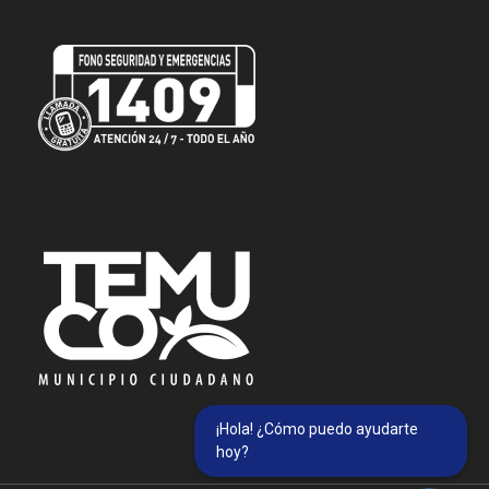
¡Hola! ¿Cómo puedo ayudarte
hoy?