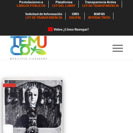
Postulaciones a
Plataforma
Transparencia Activa
CARGOS PÚBLICOS
LEY DEL LOBBY
LEY DE TRANSPARENCIA
Solicitud de Información
OIRS
MAPAS
LEY DE TRANSPARENCIA
DIGITAL
INTERACTIVOS
Video ¿Cómo Navegar?