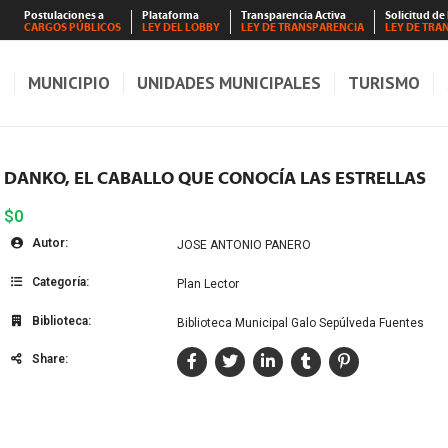
Postulaciones a
Plataforma
Transparencia Activa
Solicitud de
CARGOS PÚBLICOS
LEY DEL LOBBY
LEY DE TRANSPARENCIA
LEY DE TRA
S
MUNICIPIO
UNIDADES MUNICIPALES
TURISMO
DANKO, EL CABALLO QUE CONOCÍA LAS ESTRELLAS
$0
Autor:
JOSE ANTONIO PANERO
Categoría:
Plan Lector
Biblioteca:
Biblioteca Municipal Galo Sepúlveda Fuentes
Share: