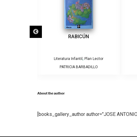
ECLIPSES
RABICÚN
,
,
Plan Lector
Literatura Infantil
Plan Lector
AMOS Y CAROLINA
PATRICIA BARBADILLO
GA
About the author
[books_gallery_author author="JOSE ANTON