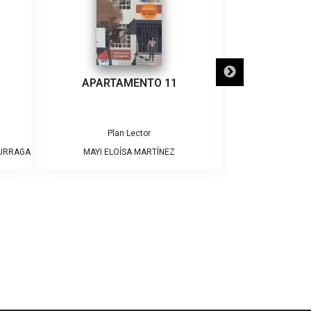
APARTAMENTO 11
¡ADIÓS
Plan Lector
Pla
DURRAGA
MAYI ELOÍSA MARTÍNEZ
JAME