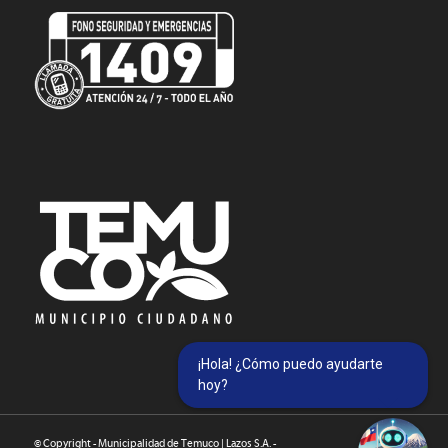
¡Hola! ¿Cómo puedo ayudarte
hoy?
© Copyright - Municipalidad de Temuco | Lazos S.A. -