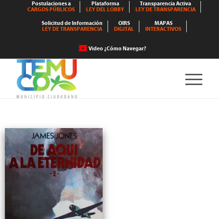
Postulaciones a
Plataforma
Transparencia Activa
CARGOS PÚBLICOS
LEY DEL LOBBY
LEY DE TRANSPARENCIA
Solicitud de Información
OIRS
MAPAS
LEY DE TRANSPARENCIA
DIGITAL
INTERACTIVOS
Video ¿Cómo Navegar?