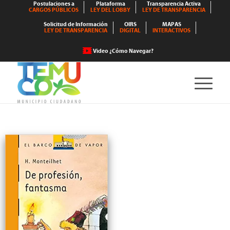
Postulaciones a
Plataforma
Transparencia Activa
CARGOS PÚBLICOS
LEY DEL LOBBY
LEY DE TRANSPARENCIA
Solicitud de Información
OIRS
MAPAS
LEY DE TRANSPARENCIA
DIGITAL
INTERACTIVOS
Video ¿Cómo Navegar?