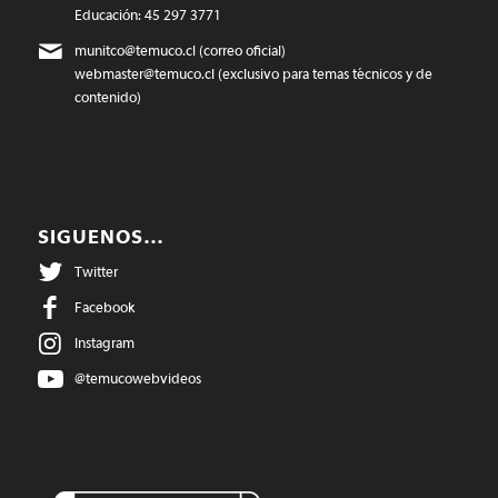
Educación: 45 297 3771
munitco@temuco.cl
(correo oficial)
webmaster@temuco.cl
(exclusivo para temas técnicos y de
contenido)
SIGUENOS…
Twitter
Facebook
Instagram
@temucowebvideos