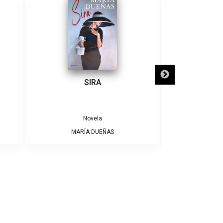
SIRA
SÓLO NECE
Novela
MARÍA DUEÑAS
ALBE