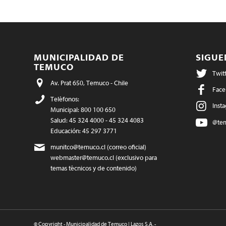
MUNICIPALIDAD DE
SIGU
TEMUCO
Twit
Av. Prat 650, Temuco - Chile
Face
Teléfonos:
Inst
Municipal: 800 100 650
Salud: 45 324 4000 - 45 324 4083
@te
Educación: 45 297 3771
munitco@temuco.cl
(correo oficial)
webmaster@temuco.cl
(exclusivo para
temas técnicos y de contenido)
© Copyright - Municipalidad de Temuco | Lazos S.A. -