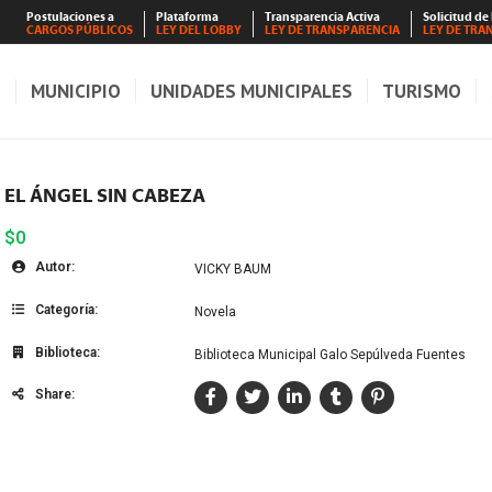
Postulaciones a
Plataforma
Transparencia Activa
Solicitud de
CARGOS PÚBLICOS
LEY DEL LOBBY
LEY DE TRANSPARENCIA
LEY DE TRA
S
MUNICIPIO
UNIDADES MUNICIPALES
TURISMO
EL ÁNGEL SIN CABEZA
$0
Autor:
VICKY BAUM
Categoría:
Novela
Biblioteca:
Biblioteca Municipal Galo Sepúlveda Fuentes
Share: