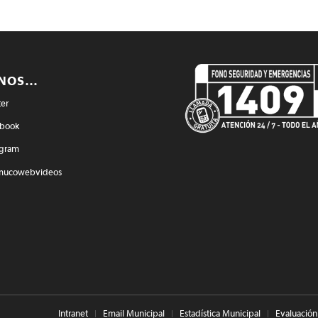
ENOS…
ter
book
agram
mucowebvideos
Intranet
Email Municipal
Estadística Municipal
Evaluación