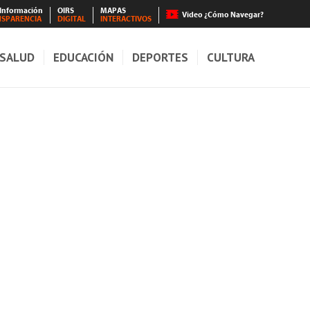
 Información
OIRS
MAPAS
Video ¿Cómo Navegar?
NSPARENCIA
DIGITAL
INTERACTIVOS
SALUD
EDUCACIÓN
DEPORTES
CULTURA