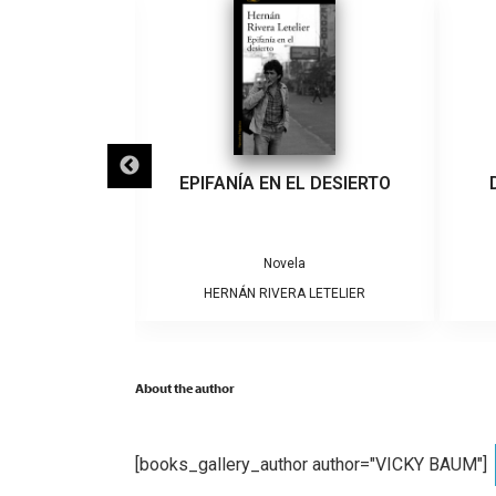
IGRA
EPIFANÍA EN EL DESIERTO
a
Novela
ARRERA
HERNÁN RIVERA LETELIER
About the author
[books_gallery_author author="VICKY BAUM"]