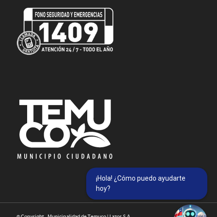
¡Hola! ¿Cómo puedo ayudarte
hoy?
© Copyright - Municipalidad de Temuco | Lazos S.A. -