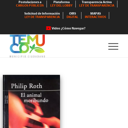
Postulaciones a
Plataforma
Transparencia Activa
CARGOS PÚBLICOS
LEY DEL LOBBY
LEY DE TRANSPARENCIA
Solicitud de Información
OIRS
MAPAS
LEY DE TRANSPARENCIA
DIGITAL
INTERACTIVOS
Video ¿Cómo Navegar?