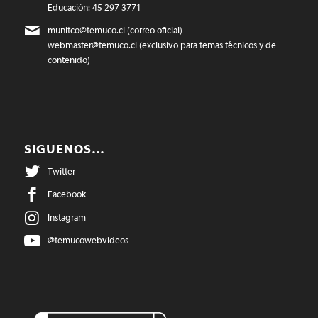
Educación: 45 297 3771
munitco@temuco.cl
(correo oficial)
webmaster@temuco.cl
(exclusivo para temas técnicos y de
contenido)
SIGUENOS…
Twitter
Facebook
Instagram
@temucowebvideos