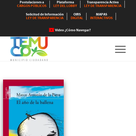
Postulaciones a
Plataforma
Transparencia Activa
CARGOS PÚBLICOS
LEY DEL LOBBY
LEY DE TRANSPARENCIA
Solicitud de Información
OIRS
MAPAS
LEY DE TRANSPARENCIA
DIGITAL
INTERACTIVOS
Video ¿Cómo Navegar?